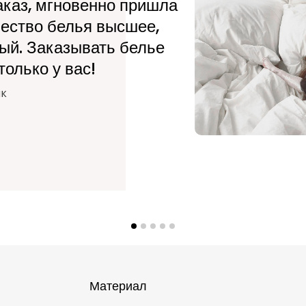
каз, мгновенно пришла
спал на льн
чество белья высшее,
пальму перв
ый. Заказывать белье
moloko.
только у вас!
Иван, Москва
@ivanmipt
ик
Материал