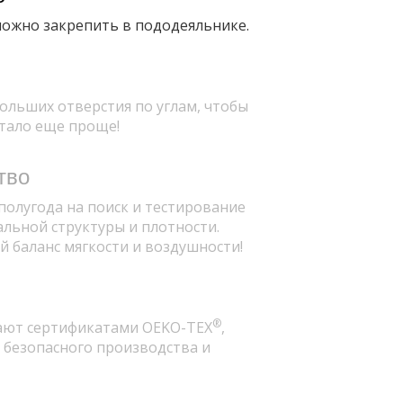
можно закрепить в пододеяльнике.
ольших отверстия по углам, чтобы
стало еще проще!
тво
полугода на поиск и тестирование
альной структуры и плотности.
й баланс мягкости и воздушности!
®
ают сертификатами OEKO-TEX
,
 безопасного производства и