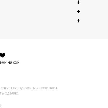
❤️
ени на сон
лапан на пуговицах позволит
ть одеяло.
е