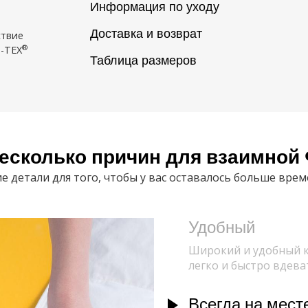
Информация по уходу
Доставка и возврат
ствие
®
O-TEX
Таблица размеров
есколько причин для взаимной 
 детали для того, чтобы у вас оставалось больше врем
Удобный
Широкий и удобный к
легко и быстро вдева
Всегда на мест