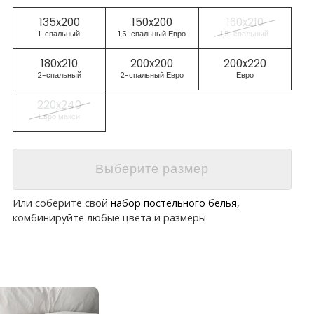
135x200
150x200
160x210
1-спальный
1,5-спальный Евро
1,5-спальный
180x210
200x200
200x220
2-спальный
2-спальный Евро
Евро
220x240
Евро макси
Выберите размер
Или соберите свой
набор постельного белья
,
комбинируйте любые цвета и размеры
о отличное! До этого
Просто кай