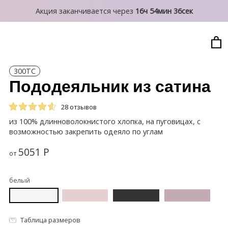
Акция заканчивается через
16ч 54мин 34сек
300TC
Пододеяльник из сатина
28 отзывов
из 100% длинноволокнистого хлопка, на пуговицах, с
возможностью закрепить одеяло по углам
5051
P
от
белый
Таблица размеров