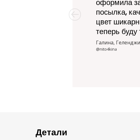
оформила за
посылка, ка
цвет шикарн
теперь буду 
Галина, Гелендж
@nito4kina
Детали