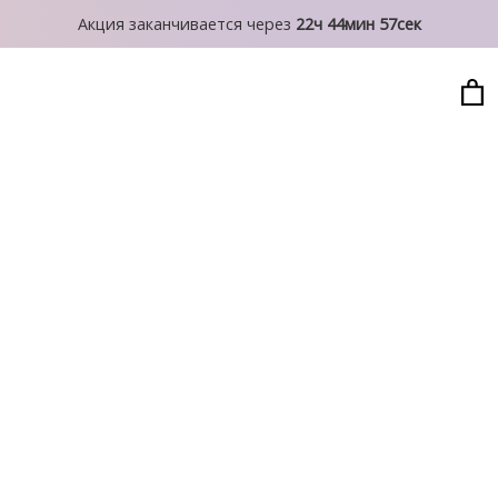
Акция заканчивается через
22ч 44мин 57сек